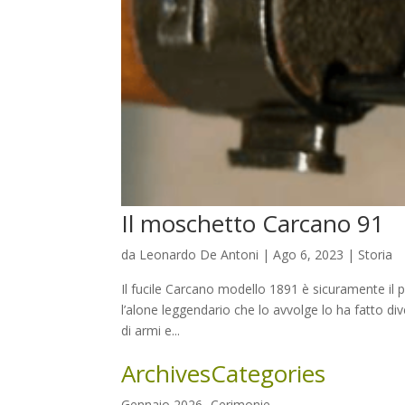
Il moschetto Carcano 91
da
Leonardo De Antoni
|
Ago 6, 2023
|
Storia
Il fucile Carcano modello 1891 è sicuramente il più
l’alone leggendario che lo avvolge lo ha fatto dive
di armi e...
Archives
Categories
Gennaio 2026
Cerimonie