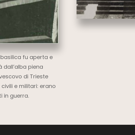
a basilica fu aperta e
à dall’alba piena
l vescovo di Trieste
vili e militari: erano
i in guerra.