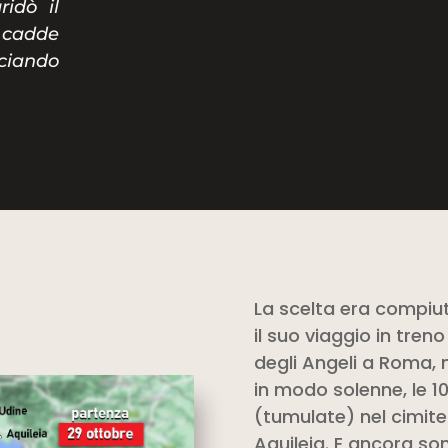
ridò il
 cadde
ciando
La scelta era compiut
il suo viaggio in tren
degli Angeli a Roma
in modo solenne, le 1
(tumulate) nel cimiter
Aquileia. E ancora son