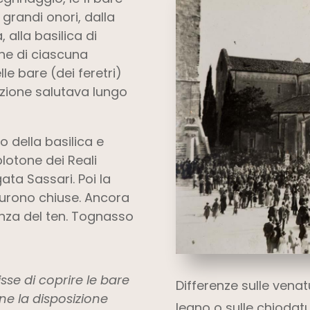
grandi onori, dalla
, alla basilica di
ane di ciascuna
e bare (dei feretri)
lazione salutava lungo
no della basilica e
lotone dei Reali
gata Sassari. Poi la
furono chiuse. Ancora
nza del ten. Tognasso
sse di coprire le bare
Differenze sulle venat
ne la disposizione
legno o sulle chioda