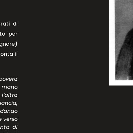
rati di
to per
ignare)
onta il
povera
a mano
altra
ancia,
rdando
e verso
nta di