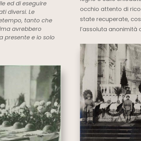
ile ed di eseguire
occhio attento di ric
ti diversi. Le
state recuperate, c
tetempo, tanto che
prima avrebbero
l’assoluta anonimità d
a presente e io solo