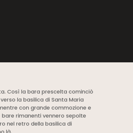
a. Così la bara prescelta cominciò
o verso la basilica di Santa Maria
, mentre con grande commozione e
0 bare rimanenti vennero sepolte
o nel retro della basilica di
o là.