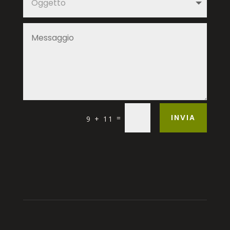
INVIA
=
9 + 11